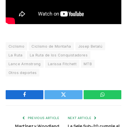
Ciclismo
Ciclismo de Montaña
Josep Betalú
La Ruta
La Ruta de los Conquistadores
Lance Armstrong
Larissa Fitchett
MTB
Otros deportes
Facebook
Twitter
WhatsApp
PREVIOUS ARTICLE
NEXT ARTICLE
Martínez y Woodland
La Sele Sub-20 cumple al