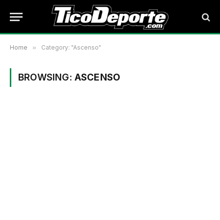
Home
»
Category: "Ascenso"
BROWSING:
ASCENSO