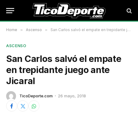
Home
»
Ascenso
»
San Carlos salvó el empate en trepidante juego ante Jicaral
ASCENSO
San Carlos salvó el empate
en trepidante juego ante
Jicaral
TicoDeporte.com
26 mayo, 2018