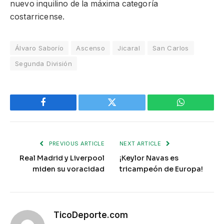
nuevo inquilino de la máxima categoría
costarricense.
Álvaro Saborío
Ascenso
Jicaral
San Carlos
Segunda División
Facebook
Twitter
WhatsApp
PREVIOUS ARTICLE
NEXT ARTICLE
Real Madrid y Liverpool
¡Keylor Navas es
miden su voracidad
tricampeón de Europa!
TicoDeporte.com