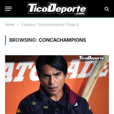
Home
»
Category: "Concachampions" (Page 2)
BROWSING:
CONCACHAMPIONS