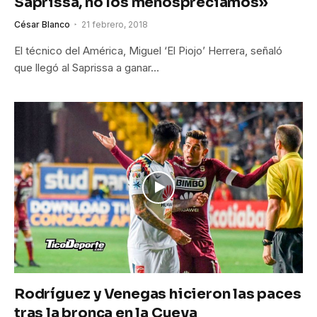
Saprissa, no los menospreciamos»
César Blanco
21 febrero, 2018
El técnico del América, Miguel ‘El Piojo’ Herrera, señaló
que llegó al Saprissa a ganar…
Rodríguez y Venegas hicieron las paces
tras la bronca en la Cueva