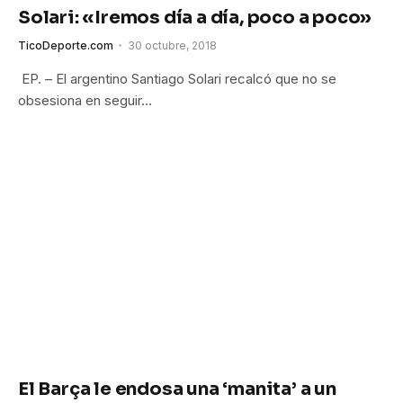
Solari: «Iremos día a día, poco a poco»
TicoDeporte.com
30 octubre, 2018
EP. – El argentino Santiago Solari recalcó que no se
obsesiona en seguir…
El Barça le endosa una ‘manita’ a un