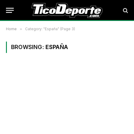
Home
»
Category: "España" (Page 3)
BROWSING:
ESPAÑA