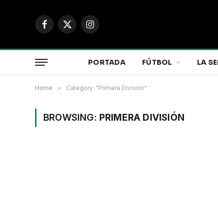
Facebook
X
Instagram
(Twitter)
PORTADA
FÚTBOL
LA SE
Home
»
Category: "Primera División"
BROWSING:
PRIMERA DIVISIÓN