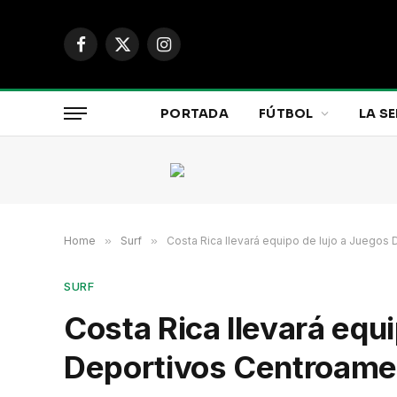
Facebook
X
Instagram
(Twitter)
PORTADA
FÚTBOL
LA SE
Home
»
Surf
»
Costa Rica llevará equipo de lujo a Juegos
SURF
Costa Rica llevará equ
Deportivos Centroame