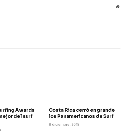
Websit
Surfing Awards
Costa Rica cerró en grande
mejor del surf
los Panamericanos de Surf
8 diciembre, 2018
8