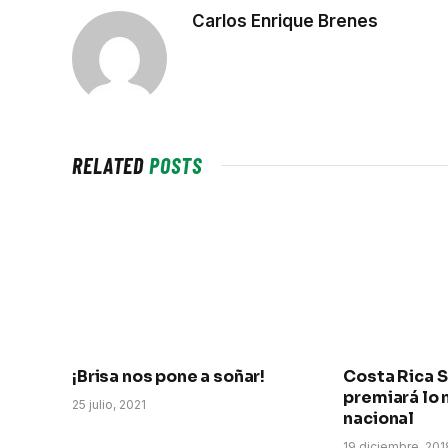
Carlos Enrique Brenes
RELATED
POSTS
¡Brisa nos pone a soñar!
Costa Rica 
premiará lo 
25 julio, 2021
nacional
19 diciembre, 201