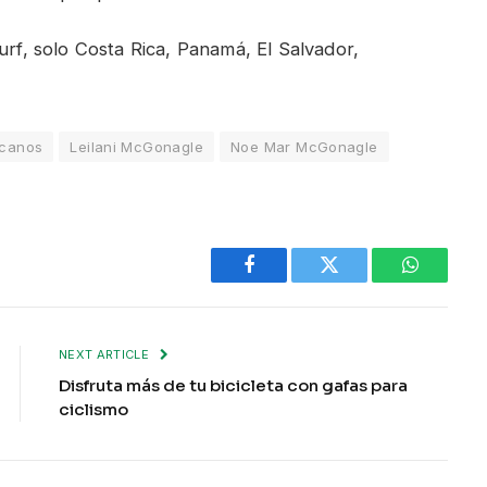
urf, solo Costa Rica, Panamá, El Salvador,
icanos
Leilani McGonagle
Noe Mar McGonagle
Facebook
Twitter
WhatsAp
NEXT ARTICLE
Disfruta más de tu bicicleta con gafas para
ciclismo