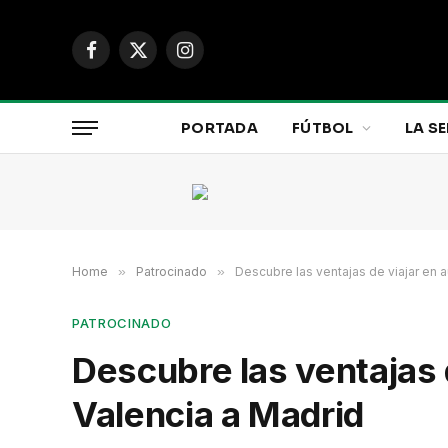
Facebook
X
Instagram
(Twitter)
PORTADA
FÚTBOL
LA SE
Home
»
Patrocinado
»
Descubre las ventajas de viajar en 
PATROCINADO
Descubre las ventajas 
Valencia a Madrid