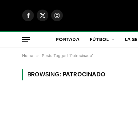
Facebook
X
Instagram
(Twitter)
PORTADA
FÚTBOL
LA SE
Home
»
Posts Tagged "Patrocinado"
BROWSING:
PATROCINADO