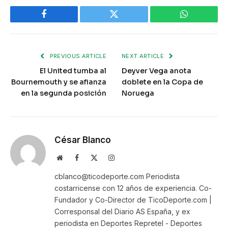
Facebook
Twitter
WhatsApp
PREVIOUS ARTICLE
NEXT ARTICLE
El United tumba al
Deyver Vega anota
Bournemouth y se afianza
doblete en la Copa de
en la segunda posición
Noruega
César Blanco
Website
Facebook
X
Instagram
(Twitter)
cblanco@ticodeporte.com Periodista
costarricense con 12 años de experiencia. Co-
Fundador y Co-Director de TicoDeporte.com |
Corresponsal del Diario AS España, y ex
periodista en Deportes Repretel - Deportes