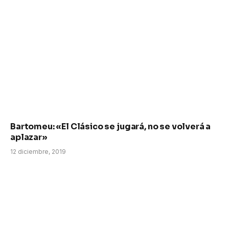
Bartomeu: «El Clásico se jugará, no se volverá a
aplazar»
12 diciembre, 2019