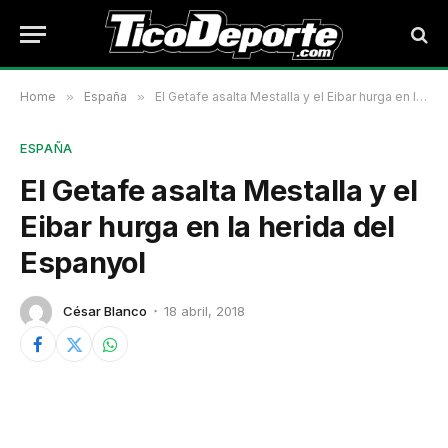
Home
»
España
»
El Getafe asalta Mestalla y el Eibar hurga en la herida del Espanyol
ESPAÑA
El Getafe asalta Mestalla y el
Eibar hurga en la herida del
Espanyol
César Blanco
18 abril, 2018