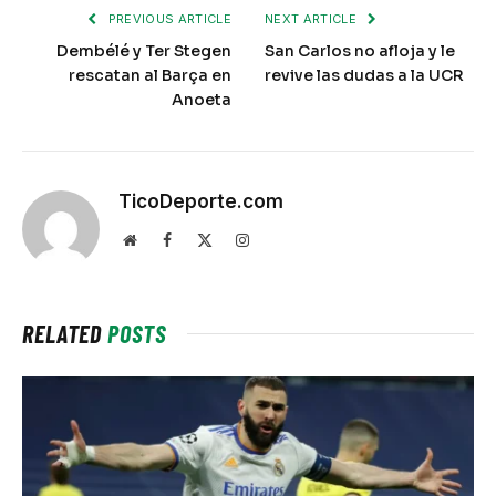
PREVIOUS ARTICLE
NEXT ARTICLE
Dembélé y Ter Stegen
San Carlos no afloja y le
rescatan al Barça en
revive las dudas a la UCR
Anoeta
TicoDeporte.com
Website
Facebook
X
Instagram
(Twitter)
RELATED
POSTS