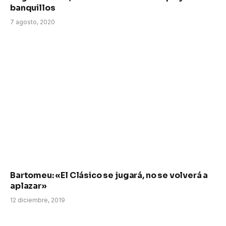
banquillos
7 agosto, 2020
Bartomeu: «El Clásico se jugará, no se volverá a
aplazar»
12 diciembre, 2019