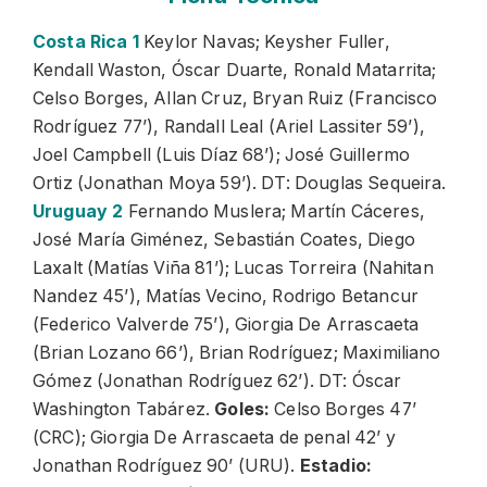
Costa Rica 1
Keylor Navas; Keysher Fuller,
Kendall Waston, Óscar Duarte, Ronald Matarrita;
Celso Borges, Allan Cruz, Bryan Ruiz (Francisco
Rodríguez 77’), Randall Leal (Ariel Lassiter 59’),
Joel Campbell (Luis Díaz 68’); José Guillermo
Ortiz (Jonathan Moya 59’). DT: Douglas Sequeira.
Uruguay 2
Fernando Muslera; Martín Cáceres,
José María Giménez, Sebastián Coates, Diego
Laxalt (Matías Viña 81’); Lucas Torreira (Nahitan
Nandez 45’), Matías Vecino, Rodrigo Betancur
(Federico Valverde 75’), Giorgia De Arrascaeta
(Brian Lozano 66’), Brian Rodríguez; Maximiliano
Gómez (Jonathan Rodríguez 62’). DT: Óscar
Washington Tabárez.
Goles:
Celso Borges 47’
(CRC); Giorgia De Arrascaeta de penal 42’ y
Jonathan Rodríguez 90’ (URU).
Estadio: