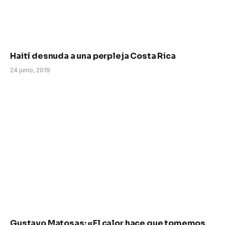
Haití desnuda a una perpleja Costa Rica
24 junio, 2019
Gustavo Matosas: «El calor hace que tomemos