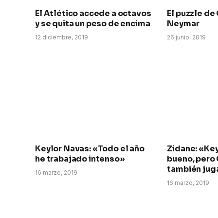
El Atlético accede a octavos
El puzzle de
y se quita un peso de encima
Neymar
12 diciembre, 2019
26 junio, 2019
Keylor Navas: «Todo el año
Zidane: «Key
he trabajado intenso»
bueno, pero
también jug
16 marzo, 2019
16 marzo, 2019