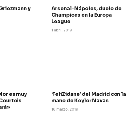
 Griezmann y
Arsenal-Nápoles, duelo de
Champions en la Europa
League
1 abril, 2019
lor es muy
‘FeliZidane’ del Madrid con la
 Courtois
mano de Keylor Navas
ará»
16 marzo, 2019