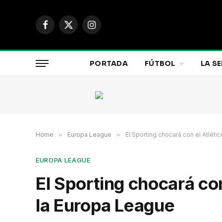
Facebook
X
Instagram
(Twitter)
PORTADA
FÚTBOL
LA SE
Home
»
Europa League
»
El Sporting chocará con el Atlét
EUROPA LEAGUE
El Sporting chocará con
la Europa League