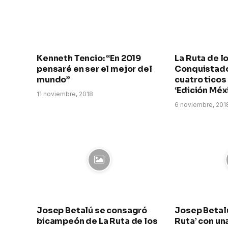
Kenneth Tencio: “En 2019
La Ruta de l
pensaré en ser el mejor del
Conquistado
mundo”
cuatro ticos 
‘Edición Méx
11 noviembre, 2018
6 noviembre, 201
Josep Betalú se consagró
Josep Betalú
bicampeón de La Ruta de los
Ruta’ con un