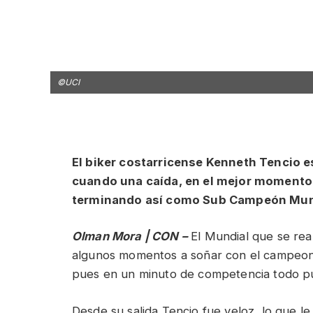
©UCI
El biker costarricense Kenneth Tencio e
cuando una caída, en el mejor momento 
terminando así como Sub Campeón Mund
Olman Mora | CON –
El Mundial que se rea
algunos momentos a soñar con el campeona
pues en un minuto de competencia todo p
Desde su salida Tencio fue veloz, lo que l