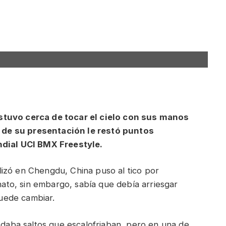
stuvo cerca de tocar el cielo con sus manos
de su presentación le restó puntos
ial UCI BMX Freestyle.
lizó en Chengdu, China puso al tico por
to, sin embargo, sabía que debía arriesgar
uede cambiar.
e daba saltos que escalofriaban, pero en una de