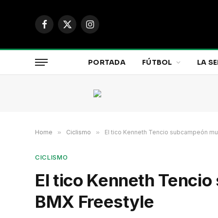
Facebook
X
Instagram
(Twitter)
PORTADA
FÚTBOL
LA SE
Home
»
Ciclismo
»
El tico Kenneth Tencio subcampeón mu
CICLISMO
El tico Kenneth Tenci
BMX Freestyle