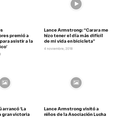
os
Lance Armstrong: “Carara me
res premió a
hizo tener el día más difícil
para asistir a la
de mi vida en bicicleta”
ico’
4 noviembre, 2018
8
 arrancó ‘La
Lance Armstrong visitó a
a gran victoria
niños de la Asociación Lucha