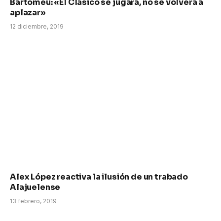
Bartomeu: «El Clásico se jugará, no se volverá a
aplazar»
12 diciembre, 2019
Alex López reactiva la ilusión de un trabado
Alajuelense
13 febrero, 2019