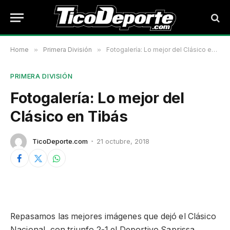
Home
»
Primera División
»
Fotogalería: Lo mejor del Clásico en Tibás
PRIMERA DIVISIÓN
Fotogalería: Lo mejor del
Clásico en Tibás
TicoDeporte.com
21 octubre, 2018
Repasamos las mejores imágenes que dejó el Clásico
Nacional, con triunfo 2-1 el Deportivo Saprissa