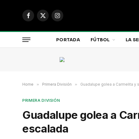
Facebook
X
Instagram
(Twitter)
PORTADA
FÚTBOL
LA SE
Home
»
Primera División
»
Guadalupe golea a Carmelita y 
PRIMERA DIVISIÓN
Guadalupe golea a Carm
escalada