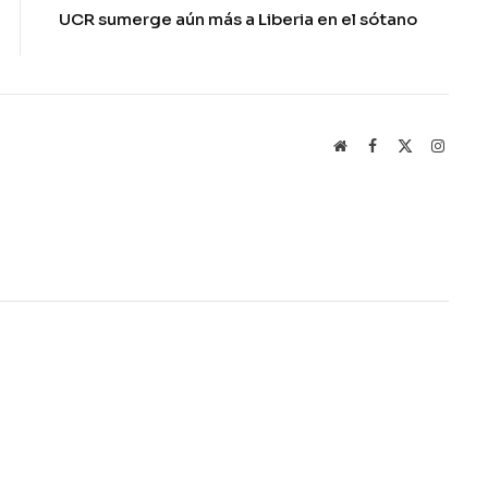
UCR sumerge aún más a Liberia en el sótano
Website
Facebook
X
Instag
(Twitter)