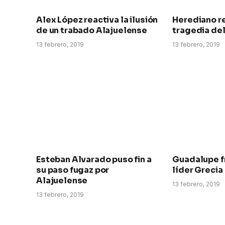
Alex López reactiva la ilusión
Herediano re
de un trabado Alajuelense
tragedia de
13 febrero, 2019
13 febrero, 2019
Esteban Alvarado puso fin a
Guadalupe fr
su paso fugaz por
líder Grecia
Alajuelense
13 febrero, 2019
13 febrero, 2019