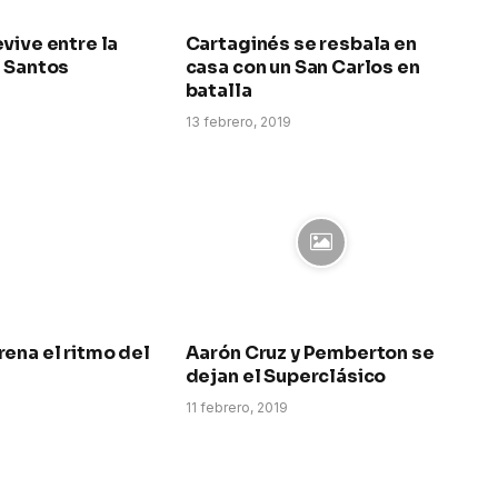
vive entre la
Cartaginés se resbala en
l Santos
casa con un San Carlos en
batalla
13 febrero, 2019
ena el ritmo del
Aarón Cruz y Pemberton se
dejan el Superclásico
11 febrero, 2019