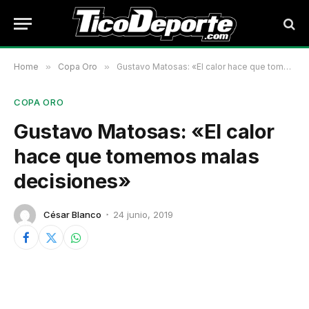
Home
»
Copa Oro
»
Gustavo Matosas: «El calor hace que tomemos malas decisiones»
COPA ORO
Gustavo Matosas: «El calor
hace que tomemos malas
decisiones»
César Blanco
24 junio, 2019