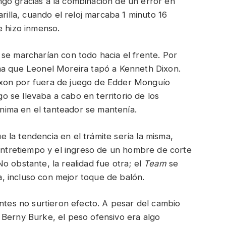
go gracias a la combinación de un error en
arilla, cuando el reloj marcaba 1 minuto 16
e hizo inmenso.
se marcharían con todo hacia el frente. Por
ma que Leonel Moreira tapó a Kenneth Dixon.
ixon por fuera de juego de Edder Monguío
ego se llevaba a cabo en territorio de los
mínima en el tanteador se mantenía.
la tendencia en el trámite sería la misma,
 entretiempo y el ingreso de un hombre de corte
o obstante, la realidad fue otra; el
Team
se
, incluso con mejor toque de balón.
antes no surtieron efecto. A pesar del cambio
 Berny Burke, el peso ofensivo era algo