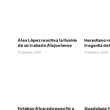
Alex López reactiva la ilusión
Herediano re
de un trabado Alajuelense
tragedia de
13 febrero, 2019
13 febrero, 2019
Esteban Alvarado puso fin a
Guadalupe fr