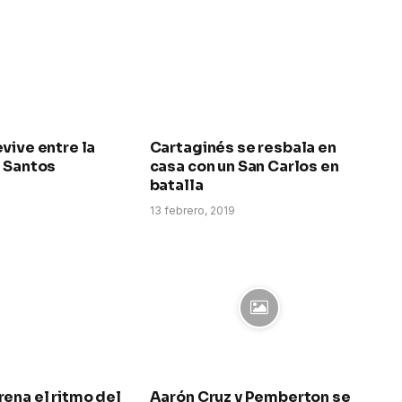
vive entre la
Cartaginés se resbala en
l Santos
casa con un San Carlos en
batalla
13 febrero, 2019
ena el ritmo del
Aarón Cruz y Pemberton se