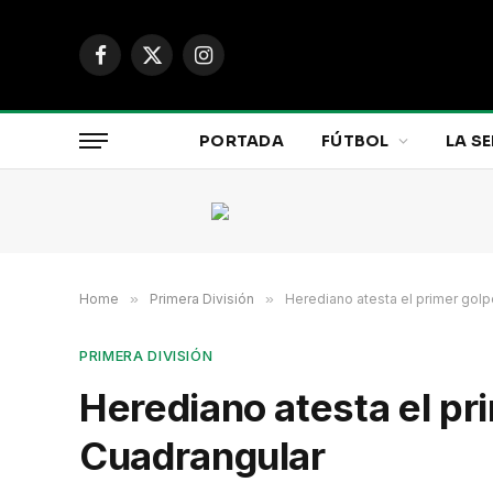
Facebook
X
Instagram
(Twitter)
PORTADA
FÚTBOL
LA SE
Home
»
Primera División
»
Herediano atesta el primer golp
PRIMERA DIVISIÓN
Herediano atesta el pr
Cuadrangular