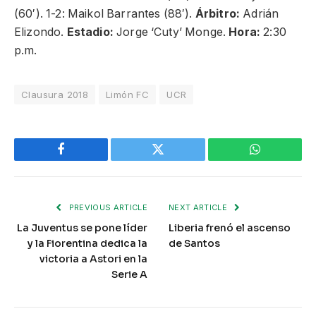
(60′). 1-2: Maikol Barrantes (88′).
Árbitro:
Adrián
Elizondo.
Estadio:
Jorge ‘Cuty’ Monge.
Hora:
2:30
p.m.
Clausura 2018
Limón FC
UCR
Facebook
Twitter
WhatsApp
PREVIOUS ARTICLE
NEXT ARTICLE
La Juventus se pone líder
Liberia frenó el ascenso
y la Fiorentina dedica la
de Santos
victoria a Astori en la
Serie A