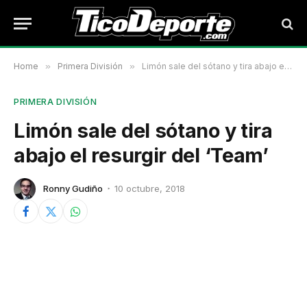
Home
»
Primera División
»
Limón sale del sótano y tira abajo el resurgir del ‘Team’
PRIMERA DIVISIÓN
Limón sale del sótano y tira
abajo el resurgir del ‘Team’
Ronny Gudiño
10 octubre, 2018