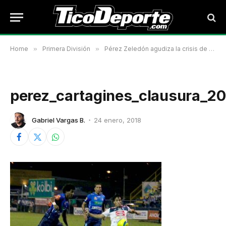
Home
»
Primera División
»
Pérez Zeledón agudiza la crisis de Cartaginés
perez_cartagines_clausura_2
Gabriel Vargas B.
24 enero, 2018