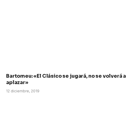
Bartomeu: «El Clásico se jugará, no se volverá a
aplazar»
12 diciembre, 2019