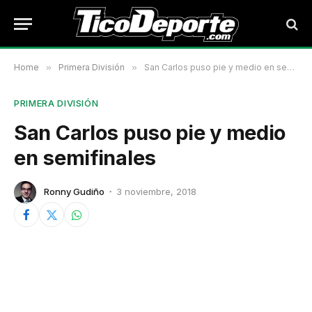
Home
»
Primera División
»
San Carlos puso pie y medio en semifinales
PRIMERA DIVISIÓN
San Carlos puso pie y medio
en semifinales
Ronny Gudiño
3 noviembre, 2018