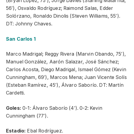
(Bryan López, 75′), Jorge Davies (Starling Matarrita,
56′), Osvaldo Rodríguez; Raimond Salas, Edder
Solórzano, Ronaldo Dinolis (Steven Williams, 55′).
DT: Johnny Chaves.
San Carlos 1
Marco Madrigal; Reggy Rivera (Marvin Obando, 75′),
Manuel González, Aarón Salazar, José Sánchez;
Carlos Acosta, Diego Madrigal, Ismael Gómez (Kevin
Cunningham, 69′), Marcos Mena; Juan Vicente Solís
(Esteban Ramírez, 45′), Álvaro Saborío. DT: Martín
Cardetti.
Goles:
0-1: Álvaro Saborío (4′). 0-2: Kevin
Cunningham (77′).
Estadio:
Ebal Rodríguez.