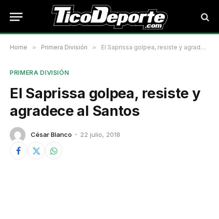
Home
»
Primera División
»
El Saprissa golpea, resiste y agradece al Santos
PRIMERA DIVISIÓN
El Saprissa golpea, resiste y
agradece al Santos
César Blanco
22 julio, 2018