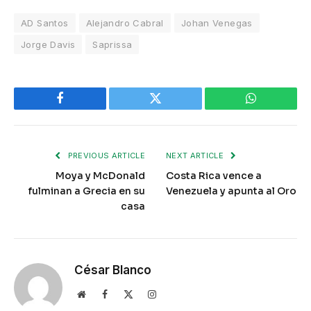
AD Santos
Alejandro Cabral
Johan Venegas
Jorge Davis
Saprissa
Facebook
Twitter
WhatsApp
PREVIOUS ARTICLE
NEXT ARTICLE
Moya y McDonald
Costa Rica vence a
fulminan a Grecia en su
Venezuela y apunta al Oro
casa
César Blanco
Website
Facebook
X
Instagram
(Twitter)