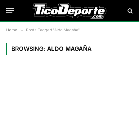
Home
»
Posts Tagged "Aldo Magaña"
BROWSING:
ALDO MAGAÑA