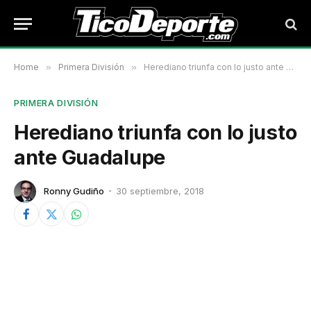
Home
»
Primera División
»
Herediano triunfa con lo justo ante Guadalupe
PRIMERA DIVISIÓN
Herediano triunfa con lo justo
ante Guadalupe
Ronny Gudiño
30 septiembre, 2018