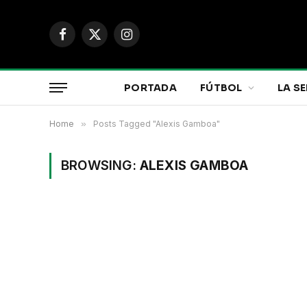
Facebook
X
Instagram
(Twitter)
PORTADA
FÚTBOL
LA SE
Home
»
Posts Tagged "Alexis Gamboa"
BROWSING:
ALEXIS GAMBOA