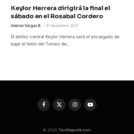
Keylor Herrera dirigirá la final el
sábado en el Rosabal Cordero
Gabriel Vargas B.
21 diciembre, 2017
El árbitro central Keylor Herrera será el encargado de
bajar el telón del Torneo de…
Facebook
X
Instagram
YouTube
(Twitter)
© 2026
TicoDeporte.com
.