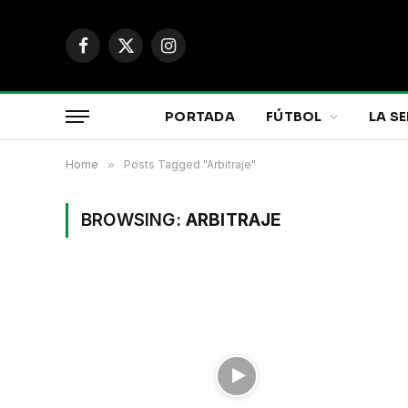
Facebook
X
Instagram
(Twitter)
PORTADA
FÚTBOL
LA SE
Home
»
Posts Tagged "Arbitraje"
BROWSING:
ARBITRAJE