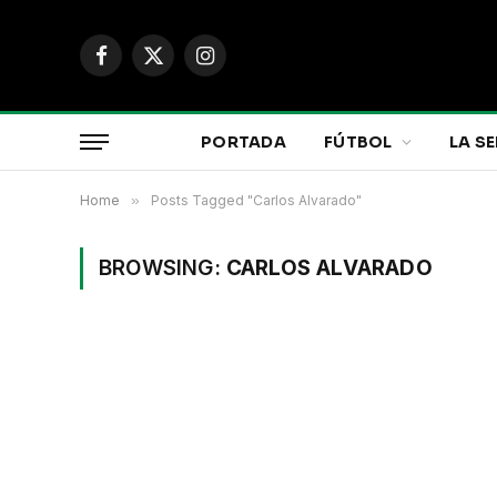
Facebook
X
Instagram
(Twitter)
PORTADA
FÚTBOL
LA SE
Home
»
Posts Tagged "Carlos Alvarado"
BROWSING:
CARLOS ALVARADO