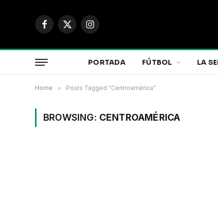
Facebook
X
Instagram
(Twitter)
PORTADA
FÚTBOL
LA SE
Home
»
Posts Tagged "Centroamérica"
BROWSING:
CENTROAMÉRICA