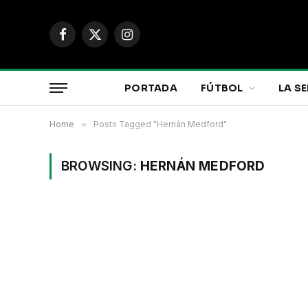
Facebook
X
Instagram
(Twitter)
PORTADA
FÚTBOL
LA SE
Home
»
Posts Tagged "Hernán Medford"
BROWSING:
HERNÁN MEDFORD