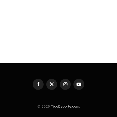
Facebook
X
Instagram
YouTube
(Twitter)
© 2026
TicoDeporte.com
.