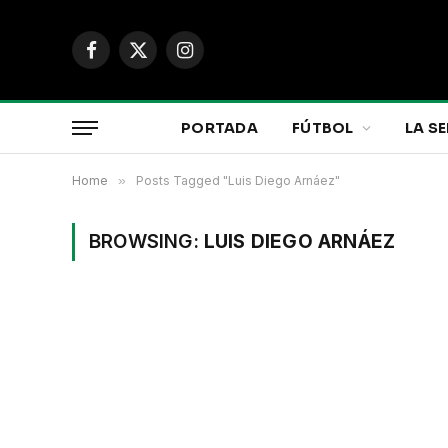
Facebook
X
Instagram
(Twitter)
PORTADA
FÚTBOL
LA SE
Home
»
Posts Tagged "Luis Diego Arnáez"
BROWSING:
LUIS DIEGO ARNÁEZ