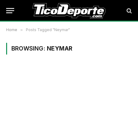
Home
»
Posts Tagged "Neymar"
BROWSING:
NEYMAR