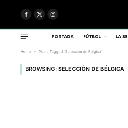
Facebook
X
Instagram
(Twitter)
PORTADA
FÚTBOL
LA SE
Home
»
Posts Tagged "Selección de Bélgica"
BROWSING:
SELECCIÓN DE BÉLGICA