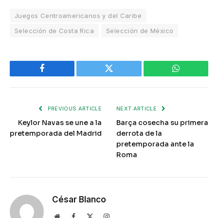
Juegos Centroamericanos y del Caribe
Selección de Costa Rica
Selección de México
Facebook
Twitter
WhatsApp
PREVIOUS ARTICLE
NEXT ARTICLE
Keylor Navas se une a la
Barça cosecha su primera
pretemporada del Madrid
derrota de la
pretemporada ante la
Roma
César Blanco
Website
Facebook
X
Instagram