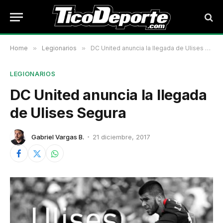
Home
»
Legionarios
»
DC United anuncia la llegada de Ulises Segura
LEGIONARIOS
DC United anuncia la llegada
de Ulises Segura
Gabriel Vargas B.
21 diciembre, 2017