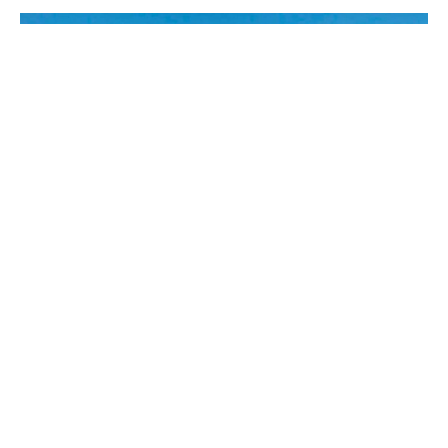
Ⓒ TicoDeporte.com
El Deportivo Saprissa dio una campanada este
jueves al presentar como sus nuevos refuerzos al
delantero Johan Venegas y al defensor Alexánder
Robinson.