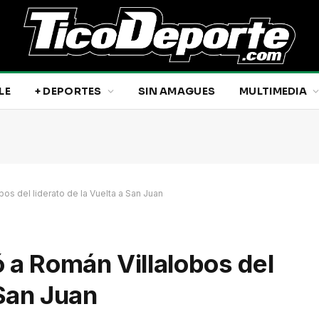
LE
+ DEPORTES
SIN AMAGUES
MULTIMEDIA
os del liderato de la Vuelta a San Juan
 a Román Villalobos del
 San Juan