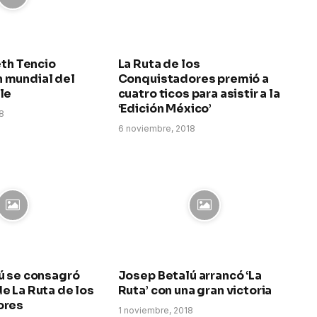
eth Tencio
La Ruta de los
 mundial del
Conquistadores premió a
le
cuatro ticos para asistir a la
‘Edición México’
18
6 noviembre, 2018
ú se consagró
Josep Betalú arrancó ‘La
e La Ruta de los
Ruta’ con una gran victoria
ores
1 noviembre, 2018