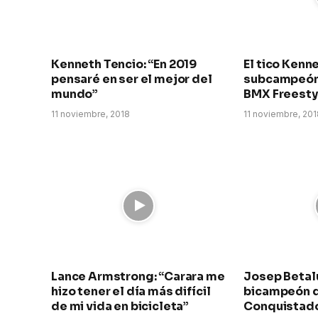
Kenneth Tencio: “En 2019
El tico Kenn
pensaré en ser el mejor del
subcampeón
mundo”
BMX Freesty
11 noviembre, 2018
11 noviembre, 20
Lance Armstrong: “Carara me
Josep Betal
hizo tener el día más difícil
bicampeón d
de mi vida en bicicleta”
Conquistad