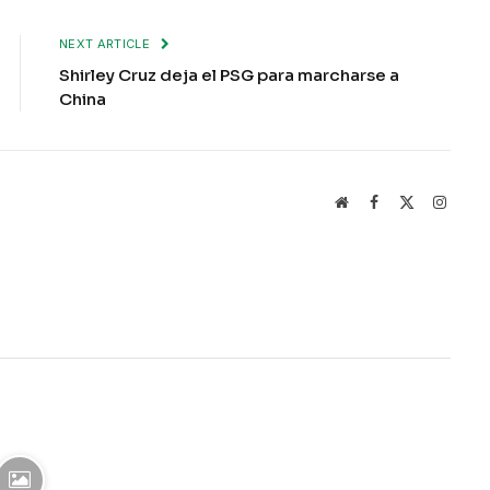
NEXT ARTICLE
Shirley Cruz deja el PSG para marcharse a
China
Website
Facebook
X
Instag
(Twitter)