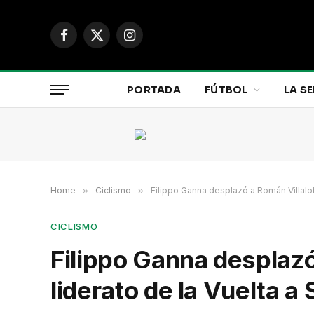
Facebook
X
Instagram
(Twitter)
PORTADA
FÚTBOL
LA SE
Home
»
Ciclismo
»
Filippo Ganna desplazó a Román Villalob
CICLISMO
Filippo Ganna desplazó
liderato de la Vuelta a