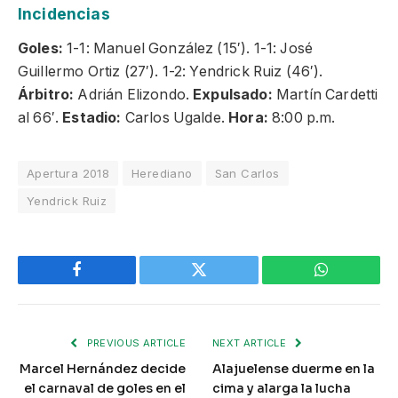
Incidencias
Goles:
1-1: Manuel González (15′). 1-1: José
Guillermo Ortiz (27′). 1-2: Yendrick Ruiz (46′).
Árbitro:
Adrián Elizondo.
Expulsado:
Martín Cardetti
al 66′.
Estadio:
Carlos Ugalde.
Hora:
8:00 p.m.
Apertura 2018
Herediano
San Carlos
Yendrick Ruiz
Facebook
Twitter
WhatsApp
PREVIOUS ARTICLE
NEXT ARTICLE
Marcel Hernández decide
Alajuelense duerme en la
el carnaval de goles en el
cima y alarga la lucha