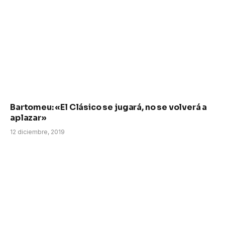
Bartomeu: «El Clásico se jugará, no se volverá a
aplazar»
12 diciembre, 2019