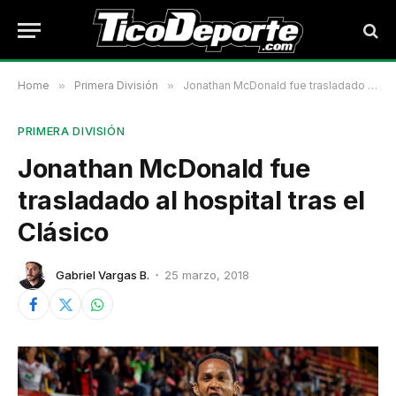
Home
»
Primera División
»
Jonathan McDonald fue trasladado al hospital tras el Clásico
PRIMERA DIVISIÓN
Jonathan McDonald fue
trasladado al hospital tras el
Clásico
Gabriel Vargas B.
25 marzo, 2018