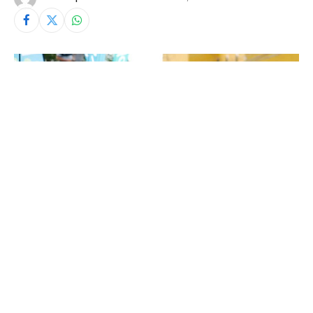
Ⓒ LUIS BARBOSA
Esta mañana la etapa de 105 kilómetros entre Cañas
y La Cruz, dio un golpe a la Clasificación General