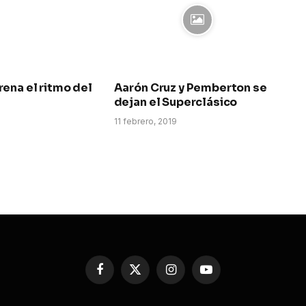
ena el ritmo del
Aarón Cruz y Pemberton se
dejan el Superclásico
11 febrero, 2019
Facebook
X
Instagram
YouTube
(Twitter)