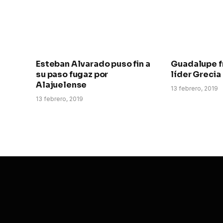
Esteban Alvarado puso fin a
Guadalupe fr
su paso fugaz por
líder Grecia
Alajuelense
13 febrero, 2019
13 febrero, 2019