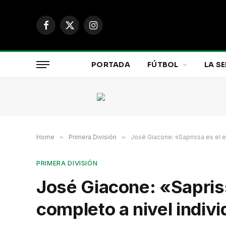
Facebook
X
Instagram
(Twitter)
PORTADA
FÚTBOL
LA SE
Home
»
Primera División
»
José Giacone: «Saprissa es el e
PRIMERA DIVISIÓN
José Giacone: «Sapris
completo a nivel indivi