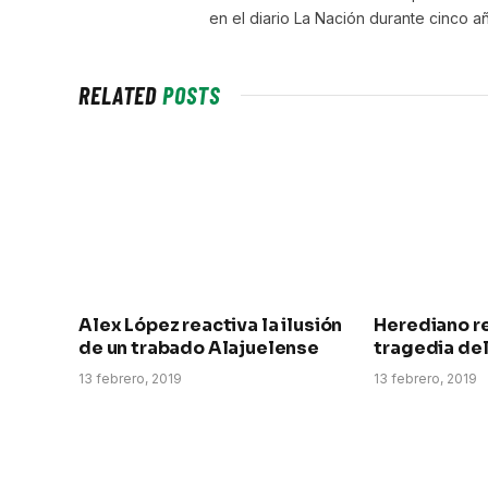
en el diario La Nación durante cinco a
RELATED
POSTS
Alex López reactiva la ilusión
Herediano re
de un trabado Alajuelense
tragedia de
13 febrero, 2019
13 febrero, 2019