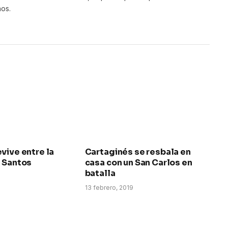
ños.
vive entre la
Cartaginés se resbala en
l Santos
casa con un San Carlos en
batalla
13 febrero, 2019