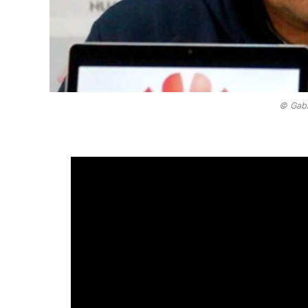
© Gabr