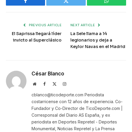
Facebook
Twitter
WhatsApp
PREVIOUS ARTICLE
NEXT ARTICLE
El Saprissa llegará líder
La Sele llama a 14
invicto al Superclásico
legionarios y deja a
Keylor Navas en el Madrid
César Blanco
Website
Facebook
X
Instagram
(Twitter)
cblanco@ticodeporte.com Periodista
costarricense con 12 años de experiencia. Co-
Fundador y Co-Director de TicoDeporte.com |
Corresponsal del Diario AS España, y ex
periodista en Deportes Repretel - Deportes
Monumental, Noticias Repretel y La Prensa