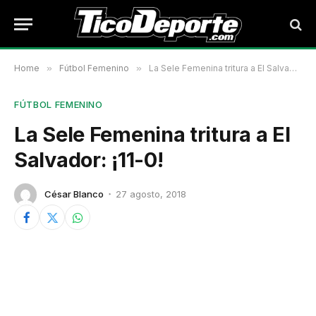
Home
»
Fútbol Femenino
»
La Sele Femenina tritura a El Salvador: ¡11-0!
FÚTBOL FEMENINO
La Sele Femenina tritura a El
Salvador: ¡11-0!
César Blanco
27 agosto, 2018