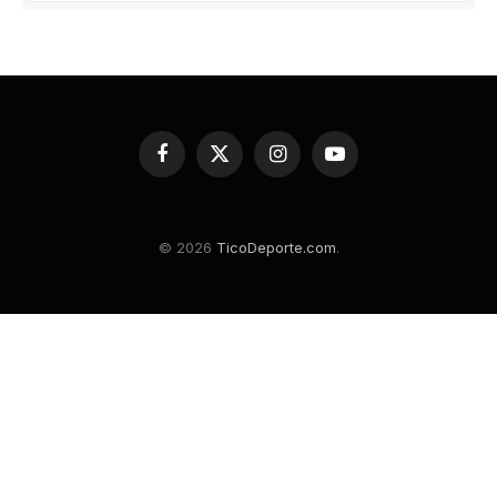
Facebook
X
Instagram
YouTube
(Twitter)
© 2026
TicoDeporte.com
.