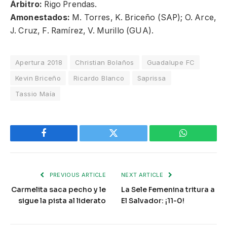
Árbitro:
Rigo Prendas.
Amonestados:
M. Torres, K. Briceño (SAP); O. Arce,
J. Cruz, F. Ramírez, V. Murillo (GUA).
Apertura 2018
Christian Bolaños
Guadalupe FC
Kevin Briceño
Ricardo Blanco
Saprissa
Tassio Maía
Facebook
Twitter
WhatsApp
PREVIOUS ARTICLE
NEXT ARTICLE
Carmelita saca pecho y le
La Sele Femenina tritura a
sigue la pista al liderato
El Salvador: ¡11-0!