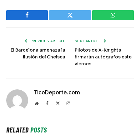
Facebook
Twitter
WhatsApp
PREVIOUS ARTICLE
NEXT ARTICLE
El Barcelona amenaza la
Pilotos de X-Knights
ilusión del Chelsea
firmarán autógrafos este
viernes
TicoDeporte.com
Website
Facebook
X
Instagram
(Twitter)
RELATED
POSTS