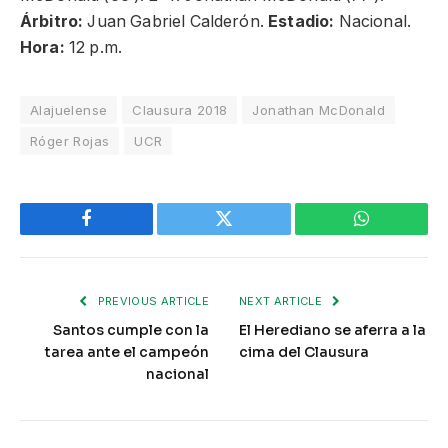
Árbitro:
Juan Gabriel Calderón.
Estadio:
Nacional.
Hora:
12 p.m.
Alajuelense
Clausura 2018
Jonathan McDonald
Róger Rojas
UCR
Facebook
Twitter
WhatsApp
PREVIOUS ARTICLE
NEXT ARTICLE
Santos cumple con la
El Herediano se aferra a la
tarea ante el campeón
cima del Clausura
nacional