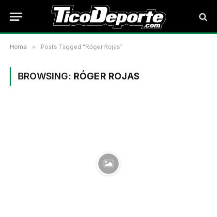
Home
»
Posts Tagged "Róger Rojas"
BROWSING:
RÓGER ROJAS