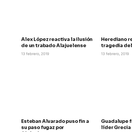
Alex López reactiva la ilusión
Herediano re
de un trabado Alajuelense
tragedia de
13 febrero, 2019
13 febrero, 2019
Esteban Alvarado puso fin a
Guadalupe fr
su paso fugaz por
líder Grecia