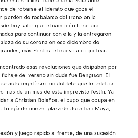
ado con colmillo. Tendrá en la visita ante
nce de robarse el liderato que goza el
in perdón de resbalarse del trono en lo
desde hoy sabe que el campeón tiene una
rnadas para continuar con ella y la entregaron
taleza de su corona en ese diciembre de
s grandes, más Santos, el nuevo a coquetear.
encontrado esas revoluciones que disipaban por
an fichaje del verano sin duda fue Bengtson. El
se auto regaló con un doblete que lo celebra
o más de un mes de este imprevisto festín. Ya
idar a Christian Bolaños, el cupo que ocupa en
lo fungía de nueve, plaza de Jonathan Moya,
sión y juego rápido al frente, de una sucesión