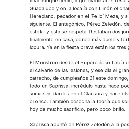
final aunque cedió, logró maniatar el result
Guadalupe y en la localía con Limón el cha
Herediano, pecador en el ‘Fello’ Meza, y s
siguiente. El antagónico, Pérez Zeledón, 
estela, y esta se respeta. Restaban dos jo
finalmente en casa, donde más duele y for
locura. Ya en la fiesta brava están los tre
El Monstruo desde el Superclásico había 
el calvario de las lesiones, y ese día el gr
catracho, de cumpleaños 31 este domingo, 
todo un Saprissa, incrédulo hasta hace poc
suma seis dardos en el Clausura y hace olv
el once. También desecha la teoría que so
hoy de mucho sacrificio, pero poco brillo.
Saprissa apuntó en Pérez Zeledón a la pose