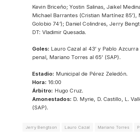
Kevin Briceño; Yostin Salinas, Jaikel Med
Michael Barrantes (Cristian Martínez 85’)
Golobio 74’); Daniel Colindres, Jerry Beng
DT: Vladimir Quesada.
Goles:
Lauro Cazal al 43’ y Pablo Azcurra a
penal, Mariano Torres al 65’ (SAP).
Estadio:
Municipal de Pérez Zeledón.
Hora:
16:00
Árbitro:
Hugo Cruz.
Amonestados:
D. Myrie, D. Castillo, L. Va
(SAP).
Jerry Bengtson
Lauro Cazal
Mariano Torres
P