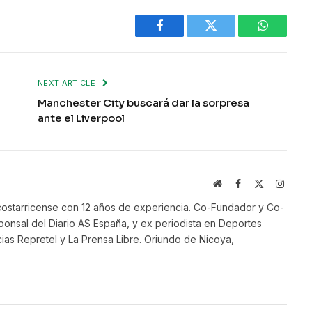
Facebook
Twitter
WhatsAp
NEXT ARTICLE
Manchester City buscará dar la sorpresa
ante el Liverpool
Website
Facebook
X
Instag
(Twitter)
ostarricense con 12 años de experiencia. Co-Fundador y Co-
onsal del Diario AS España, y ex periodista en Deportes
ias Repretel y La Prensa Libre. Oriundo de Nicoya,