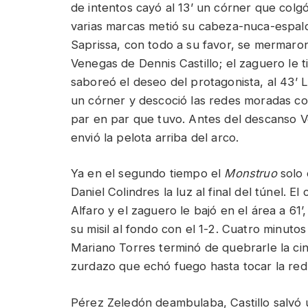
de intentos cayó al 13’ un córner que colgó
varias marcas metió su cabeza-nuca-espalda
Saprissa, con todo a su favor, se mermaro
Venegas de Dennis Castillo; el zaguero le t
saboreó el deseo del protagonista, al 43’ 
un córner y descoció las redes moradas con
par en par que tuvo. Antes del descanso V
envió la pelota arriba del arco.
Ya en el segundo tiempo el
Monstruo
solo 
Daniel Colindres la luz al final del túnel. E
Alfaro y el zaguero le bajó en el área a 6
su misil al fondo con el 1-2. Cuatro minut
Mariano Torres terminó de quebrarle la cint
zurdazo que echó fuego hasta tocar la red
Pérez Zeledón deambulaba, Castillo salvó