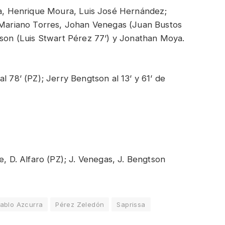
ina, Henrique Moura, Luis José Hernández;
, Mariano Torres, Johan Venegas (Juan Bustos
tson (Luis Stwart Pérez 77’) y Jonathan Moya.
l 78’ (PZ); Jerry Bengtson al 13’ y 61’ de
lle, D. Alfaro (PZ); J. Venegas, J. Bengtson
ablo Azcurra
Pérez Zeledón
Saprissa