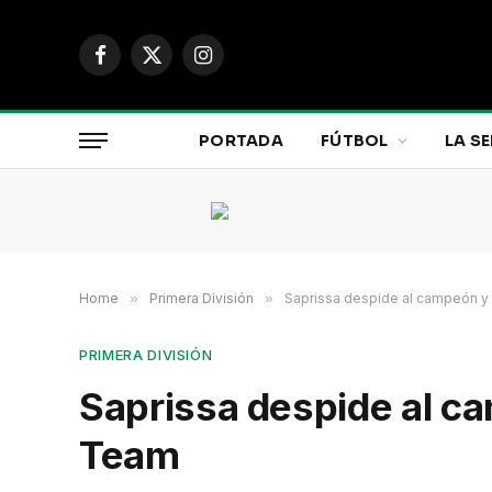
Facebook
X
Instagram
(Twitter)
PORTADA
FÚTBOL
LA SE
Home
»
Primera División
»
Saprissa despide al campeón y t
PRIMERA DIVISIÓN
Saprissa despide al cam
Team