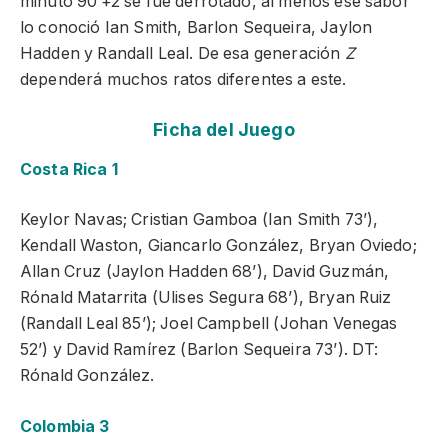
minuto 90’+2 se fue derrotado, al menos ese sabor
lo conoció Ian Smith, Barlon Sequeira, Jaylon
Hadden y Randall Leal. De esa generación
Z
dependerá muchos ratos diferentes a este.
Ficha del Juego
Costa Rica 1
Keylor Navas; Cristian Gamboa (Ian Smith 73’),
Kendall Waston, Giancarlo González, Bryan Oviedo;
Allan Cruz (Jaylon Hadden 68’), David Guzmán,
Rónald Matarrita (Ulises Segura 68’), Bryan Ruiz
(Randall Leal 85’); Joel Campbell (Johan Venegas
52’) y David Ramírez (Barlon Sequeira 73’). DT:
Rónald González.
Colombia 3