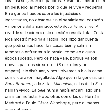
idea, así se ganan los partidos. Y este finalmente es el
fin del juego, al menos por lo que se vive y recuerda.
En algunos huecos cabrá las injusticias o
ingratitudes, no obstante sin el sentimiento, corazón
y memoria del aficionado, este deporte no sirve. A
nivel de selecciones esta cuestión resulta total. Costa
Rica mostró mejoría a ratitos, nos hizo dar cuenta
que podríamos hacer las cosas bien y salir sin
temores a enfrentar a la bestia, como en alguna
época sucedió. Pero de nada vale, porque ya son
nueves partidos sin sonreír (8 derrotas y un
empate), sin disfrutar, y nos volvemos a ir a la cama
con el corazón magullado. Algo que ni la generación
Baby Boomers
, a la
X
, la
Milennials,
ni los de la
Z
lo
habían vivido. La
Sele
nunca había encarrilado una
crisis tan nefasta. Hubo otras como las de Hernán
Medford o Paulo César Wanchope, pero al menos
empatábamos.