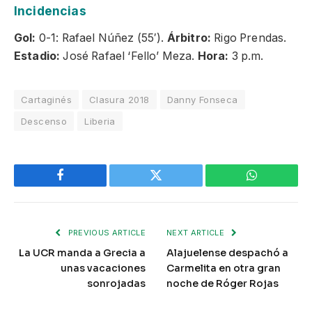
Incidencias
Gol:
0-1: Rafael Núñez (55′).
Árbitro:
Rigo Prendas.
Estadio:
José Rafael ‘Fello’ Meza.
Hora:
3 p.m.
Cartaginés
Clasura 2018
Danny Fonseca
Descenso
Liberia
Facebook
Twitter
WhatsApp
PREVIOUS ARTICLE
NEXT ARTICLE
La UCR manda a Grecia a
Alajuelense despachó a
unas vacaciones
Carmelita en otra gran
sonrojadas
noche de Róger Rojas