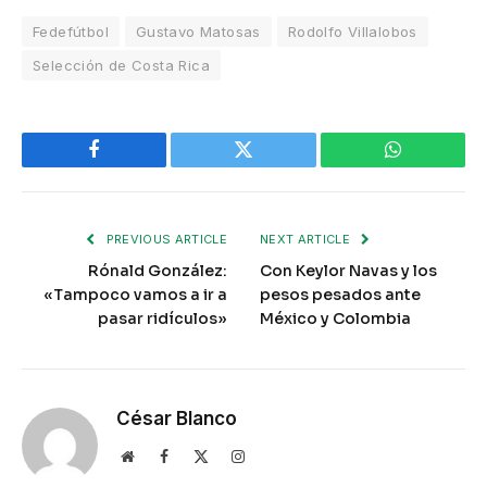
Fedefútbol
Gustavo Matosas
Rodolfo Villalobos
Selección de Costa Rica
Facebook
Twitter
WhatsApp
PREVIOUS ARTICLE
NEXT ARTICLE
Rónald González:
Con Keylor Navas y los
«Tampoco vamos a ir a
pesos pesados ante
pasar ridículos»
México y Colombia
César Blanco
Website
Facebook
X
Instagram
(Twitter)